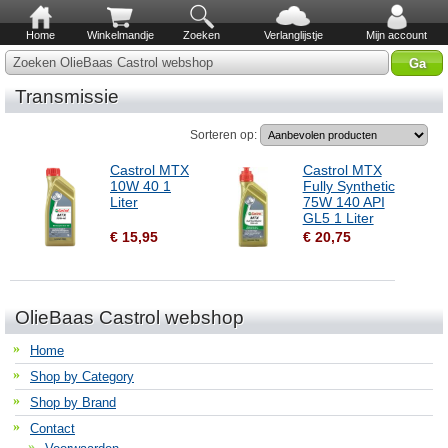
Home
Winkelmandje
Zoeken
Verlanglijstje
Mijn account
Zoeken OlieBaas Castrol webshop
Transmissie
Sorteren op:
Castrol MTX
Castrol MTX
10W 40 1
Fully Synthetic
Liter
75W 140 API
GL5 1 Liter
€ 15,95
€ 20,75
OlieBaas Castrol webshop
Home
Shop by Category
Shop by Brand
Contact