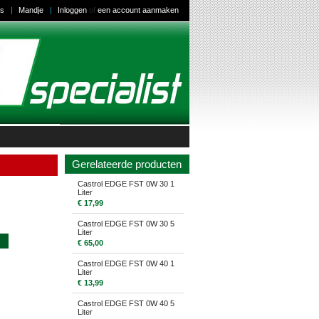
us
Mandje
Inloggen
of
een account aanmaken
Gerelateerde producten
Castrol EDGE FST 0W 30 1
Liter
€ 17,99
Castrol EDGE FST 0W 30 5
Liter
€ 65,00
Castrol EDGE FST 0W 40 1
Liter
€ 13,99
Castrol EDGE FST 0W 40 5
Liter