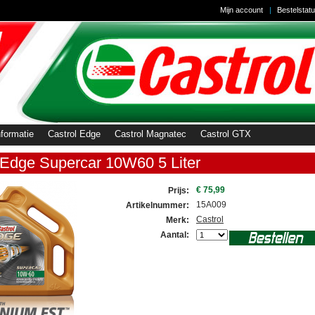
Mijn account
Bestelstat
nformatie
Castrol Edge
Castrol Magnatec
Castrol GTX
 Edge Supercar 10W60 5 Liter
€ 75,99
Prijs:
15A009
Artikelnummer:
Castrol
Merk:
Aantal: