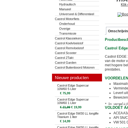
Hydraulisch
Klik
Manueel
Universeel & Differentieel
Castrol Motorfiets
Onderhoud
Overige
Omschrijvin
Transmissie
Castrol Klassiekers
Productbesch
Castrol Koelvloeistof
Castrol Edge
Castrol Remvloeistof
Castrol Scooter
Castrol EDGE 1
Castrol 2Takt
van de motor v
Castrol Garden
met hogere bel
Castrol Buitenboord Motoren
prestaties.
Nieuwe producten
VOORDELEN
Maximalis
Castrol Edge Supercar
Verminder
10W60 5 Liter
Levert u
€ 75,99
Bewezen 
Castrol Edge Supercar
10W60 1 Liter
€ 21,99
€ 19,99
VOLDOET A
ACEA A3/
Castrol Edge 5W30 LL longlife
Titanium 1 liter
API SN/
€ 14,99
VW 501 0
Castrol Edge 5W30 LL longlife