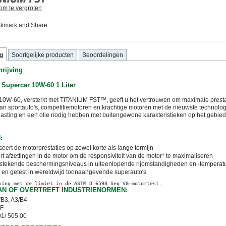
 om te vergroten
g
Soortgelijke producten
Beoordelingen
rijving
 Supercar 10W-60 1 Liter
0W-60, versterkt met TITANIUM FST™, geeft u het vertrouwen om maximale prestat
an sportauto's, competitiemotoren en krachtige motoren met de nieuwste technolo
asting en een olie nodig hebben met buitengewone karakteristieken op het gebied
:
eert de motorprestaties op zowel korte als lange termijn
t afzettingen in de motor om de responsiviteit van de motor* te maximaliseren
itstekende beschermingsniveaus in uiteenlopende rijomstandigheden en -temperat
en getest in wereldwijd toonaangevende superauto's
AN OF OVERTREFT INDUSTRIENORMEN:
B3, A3/B4
CF
1/ 505 00