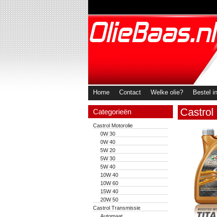
Home
Contact
Welke olie?
Bestel i
Castrol
Categorieën
Castrol Motorolie
0W 30
0W 40
5W 20
5W 30
5W 40
10W 40
10W 60
15W 40
20W 50
Castrol Transmissie
Automaat