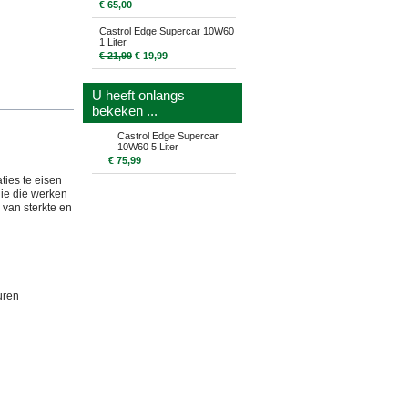
€ 65,00
Castrol Edge Supercar 10W60
1 Liter
€ 21,99
€ 19,99
U heeft onlangs
bekeken ...
Castrol Edge Supercar
10W60 5 Liter
€ 75,99
ies te eisen
gie die werken
 van sterkte en
uren