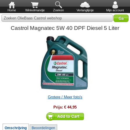
Home
Winkelmandje
Zoeken
Verlanglijstje
Mijn account
Zoeken OlieBaas Castrol webshop
Castrol Magnatec 5W 40 DPF Diesel 5 Liter
Grotere / Meer foto's
Prijs:
€ 44,95
Omschrijving
Beoordelingen