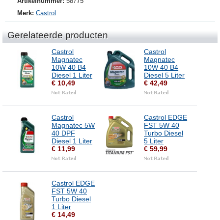
Artikelnummer:
58775
Merk:
Castrol
Gerelateerde producten
Castrol
Castrol
Magnatec
Magnatec
10W 40 B4
10W 40 B4
Diesel 1 Liter
Diesel 5 Liter
€ 10,49
€ 42,49
Castrol
Castrol EDGE
Magnatec 5W
FST 5W 40
40 DPF
Turbo Diesel
Diesel 1 Liter
5 Liter
€ 11,99
€ 59,99
Castrol EDGE
FST 5W 40
Turbo Diesel
1 Liter
€ 14,49