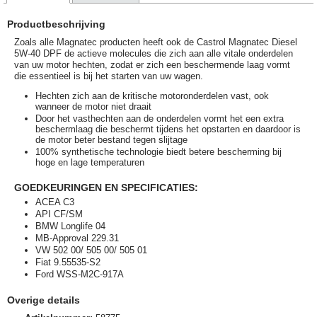
Productbeschrijving
Zoals alle Magnatec producten heeft ook de Castrol Magnatec Diesel
5W-40 DPF de actieve molecules die zich aan alle vitale onderdelen
van uw motor hechten, zodat er zich een beschermende laag vormt
die essentieel is bij het starten van uw wagen.
Hechten zich aan de kritische motoronderdelen vast, ook
wanneer de motor niet draait
Door het vasthechten aan de onderdelen vormt het een extra
beschermlaag die beschermt tijdens het opstarten en daardoor is
de motor beter bestand tegen slijtage
100% synthetische technologie biedt betere bescherming bij
hoge en lage temperaturen
GOEDKEURINGEN EN SPECIFICATIES:
ACEA C3
API CF/SM
BMW Longlife 04
MB-Approval 229.31
VW 502 00/ 505 00/ 505 01
Fiat 9.55535-S2
Ford WSS-M2C-917A
Overige details