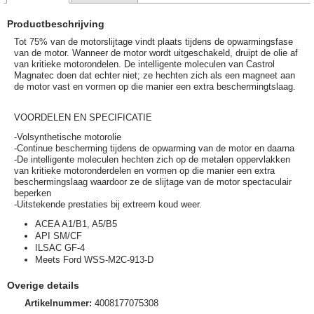
Productbeschrijving
Tot 75% van de motorslijtage vindt plaats tijdens de opwarmingsfase
van de motor. Wanneer de motor wordt uitgeschakeld, druipt de olie af
van kritieke motorondelen. De intelligente moleculen van Castrol
Magnatec doen dat echter niet; ze hechten zich als een magneet aan
de motor vast en vormen op die manier een extra beschermingtslaag.
VOORDELEN EN SPECIFICATIE
-Volsynthetische motorolie
-Continue bescherming tijdens de opwarming van de motor en daarna
-De intelligente moleculen hechten zich op de metalen oppervlakken
van kritieke motoronderdelen en vormen op die manier een extra
beschermingslaag waardoor ze de slijtage van de motor spectaculair
beperken
-Uitstekende prestaties bij extreem koud weer.
ACEA A1/B1, A5/B5
API SM/CF
ILSAC GF-4
Meets Ford WSS-M2C-913-D
Overige details
Artikelnummer:
4008177075308